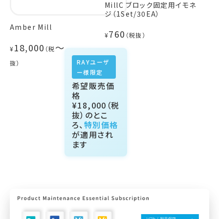
MillC ブロック固定用イモネ
ジ（1Set/30EA）
Amber Mill
760
¥
18,000
～
¥
RAYユーザ
ー様限定
希望販売価
格
¥18,000
（税
抜）のとこ
ろ、
特別価格
が適用され
ます