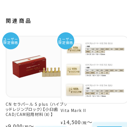
関連商品
ユーザー
ユーザー
限定価格
限定価格
CN セラパール S plus （ハイブリ
ッドレジンブロック）【小臼歯
Vita Mark II
CAD/CAM冠用材料（Ⅱ）】
14,500
～
¥
9,000
～
¥